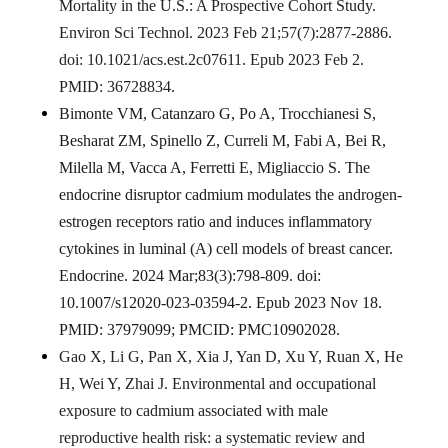
Mortality in the U.S.: A Prospective Cohort Study.
Environ Sci Technol. 2023 Feb 21;57(7):2877-2886.
doi: 10.1021/acs.est.2c07611. Epub 2023 Feb 2.
PMID: 36728834.
Bimonte VM, Catanzaro G, Po A, Trocchianesi S,
Besharat ZM, Spinello Z, Curreli M, Fabi A, Bei R,
Milella M, Vacca A, Ferretti E, Migliaccio S. The
endocrine disruptor cadmium modulates the androgen-
estrogen receptors ratio and induces inflammatory
cytokines in luminal (A) cell models of breast cancer.
Endocrine. 2024 Mar;83(3):798-809. doi:
10.1007/s12020-023-03594-2. Epub 2023 Nov 18.
PMID: 37979099; PMCID: PMC10902028.
Gao X, Li G, Pan X, Xia J, Yan D, Xu Y, Ruan X, He
H, Wei Y, Zhai J. Environmental and occupational
exposure to cadmium associated with male
reproductive health risk: a systematic review and