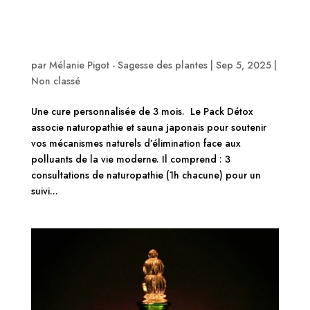
Naturopathie & Sauna japonais – Protégez
durablement votre santé – Une cure détox de 3
mois aux Portes de Montpellier à Castelnau-le-
Lez
par
Mélanie Pigot - Sagesse des plantes
|
Sep 5, 2025
|
Non classé
Une cure personnalisée de 3 mois. Le Pack Détox
associe naturopathie et sauna japonais pour soutenir
vos mécanismes naturels d’élimination face aux
polluants de la vie moderne. Il comprend : 3
consultations de naturopathie (1h chacune) pour un
suivi...