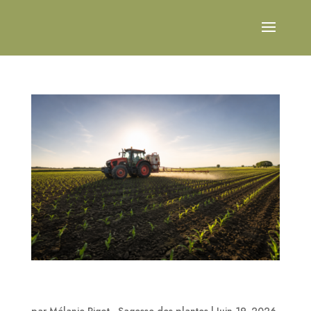
Un tour d’horizon de la surexposition de la
population française au cadmium
par
Mélanie Pigot - Sagesse des plantes
|
Juin 19, 2026