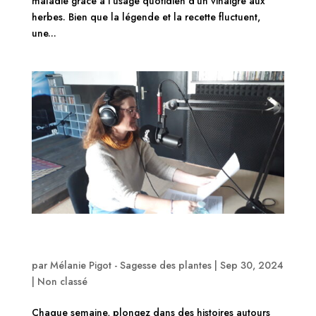
maladie grâce à l’usage quotidien d’un vinaigre aux
herbes. Bien que la légende et la recette fluctuent,
une...
Emission Secrets des plantes avec RADIO Clapas
93.5 FM Montpellier
par
Mélanie Pigot - Sagesse des plantes
|
Sep 30, 2024
|
Non classé
Chaque semaine, plongez dans des histoires autours