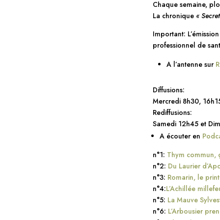
Chaque semaine, plon
La chronique
« Secret
Important: L’émission
professionnel de sant
A l’antenne sur
R
Diffusions:
Mercredi 8h30, 16h1
Rediffusions:
Samedi 12h45 et Di
A écouter en
Podca
n°1:
Thym commun, ça
n°2:
Du Laurier d’Ap
n°3:
Romarin, le prin
n°4:
L’Achillée millef
n°5:
La Mauve Sylvest
n°6:
L’Arbousier pre