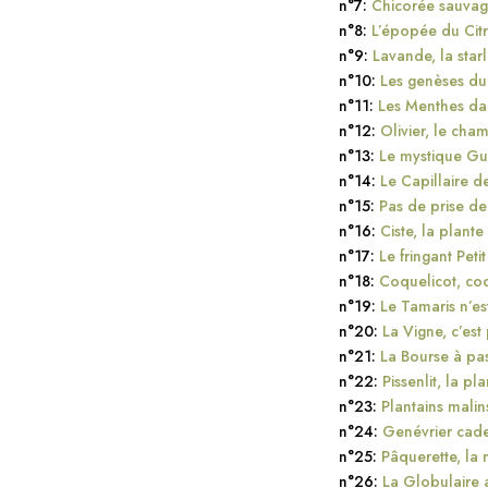
n°7:
Chicorée sauvage
n°8:
L’épopée du Citr
n°9:
Lavande, la star
n°10:
Les genèses du
n°11:
Les Menthes dan
n°12:
Olivier, le ch
n°13:
Le mystique Gu
n°14:
Le Capillaire de
n°15:
Pas de prise d
n°16:
Ciste, la plante
n°17:
Le fringant Peti
n°18:
Coquelicot, co
n°19:
Le Tamaris n’es
n°20:
La Vigne, c’est
n°21:
La Bourse à pas
n°22:
Pissenlit, la pl
n°23:
Plantains malin
n°24:
Genévrier cade, 
n°25:
Pâquerette, la 
n°26:
La Globulaire 