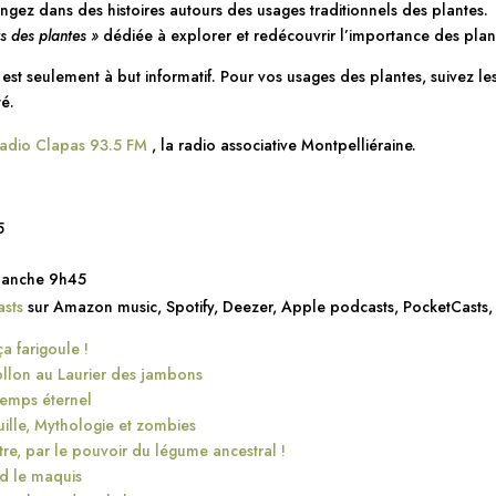
gez dans des histoires autours des usages traditionnels des plantes.
s des plantes »
dédiée à explorer et redécouvrir l’importance des plan
 est seulement à but informatif. Pour vos usages des plantes, suivez 
é.
adio Clapas 93.5 FM
, la radio associative Montpelliéraine.
5
manche 9h45
sts
sur Amazon music, Spotify, Deezer, Apple podcasts, PocketCasts,
 farigoule !
ollon au Laurier des jambons
temps éternel
euille, Mythologie et zombies
re, par le pouvoir du légume ancestral !
nd le maquis