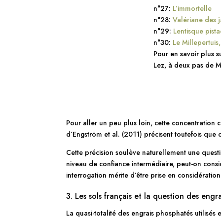
n°27:
L’immortelle
n°28:
Valériane des j
n°29:
Lentisque pista
n°30:
Le Millepertuis,
Pour en savoir plus s
Lez, à deux pas de M
Pour aller un peu plus loin, cette concentration
d’Engström et al. (2011) précisent toutefois que
Cette précision soulève naturellement une questi
niveau de confiance intermédiaire, peut-on consi
interrogation mérite d’être prise en considératio
3. Les sols français et la question des eng
La quasi-totalité des engrais phosphatés utilis