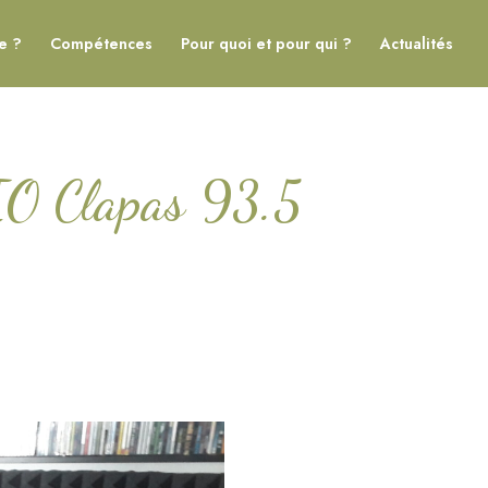
je ?
Compétences
Pour quoi et pour qui ?
Actualités
DIO Clapas 93.5