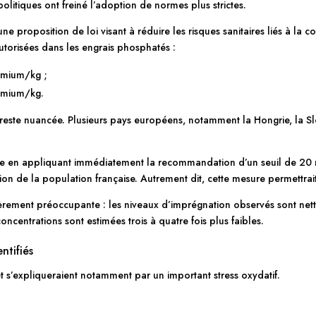
itiques ont freiné l’adoption de normes plus strictes.
e proposition de loi visant à réduire les risques sanitaires liés à la 
utorisées dans les engrais phosphatés :
dmium/kg ;
dmium/kg.
 reste nuancée. Plusieurs pays européens, notamment la Hongrie, la Sl
me en appliquant immédiatement la recommandation d’un seuil de 20 m
tion de la population française. Autrement dit, cette mesure permettra
culièrement préoccupante : les niveaux d’imprégnation observés sont ne
centrations sont estimées trois à quatre fois plus faibles.
ntifiés
et s’expliqueraient notamment par un important stress oxydatif.