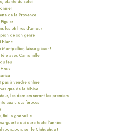
, plante du soleil
onnier
lette de la Provence
 Figuier
s les philtres d’amour
ampion de son genre
i blanc
 Montpellier, laisse glisser !
e tête avec Camomille
 du feu
t Houx
corico
t pas à vendre online
 pas que de la bibine !
teur, les derniers seront les premiers
ante aux crocs féroces
s
fini la gratouille
marguerite qui dure toute l’année
alypon..pon, sur le Chihuahua !