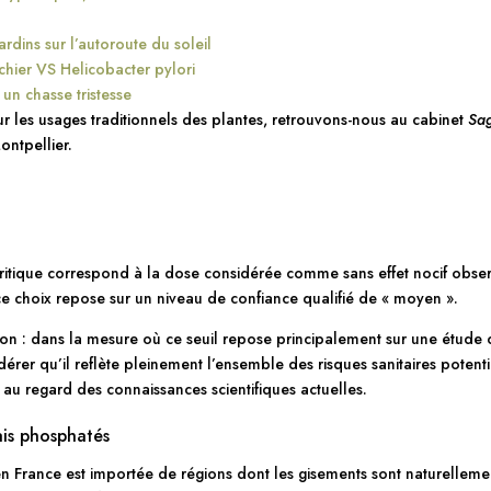
ardins sur l’autoroute du soleil
chier VS Helicobacter pylori
 un chasse tristesse
ur les usages traditionnels des plantes, retrouvons-nous au cabinet
Sag
ontpellier.
 critique correspond à la dose considérée comme sans effet nocif obser
 ce choix repose sur un niveau de confiance qualifié de « moyen ».
on : dans la mesure où ce seuil repose principalement sur une étude c
dérer qu’il reflète pleinement l’ensemble des risques sanitaires pote
n au regard des connaissances scientifiques actuelles.
rais phosphatés
és en France est importée de régions dont les gisements sont naturell