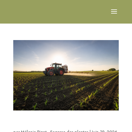
Un tour d’horizon de la surexposition de la
population française au cadmium
par
Mélanie Pigot - Sagesse des plantes
|
Juin 19, 2026