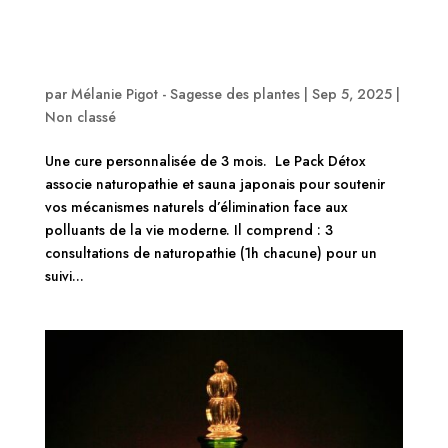
Naturopathie & Sauna japonais – Protégez
durablement votre santé – Une cure détox de 3
mois aux Portes de Montpellier à Castelnau-le-
Lez
par
Mélanie Pigot - Sagesse des plantes
|
Sep 5, 2025
|
Non classé
Une cure personnalisée de 3 mois. Le Pack Détox
associe naturopathie et sauna japonais pour soutenir
vos mécanismes naturels d’élimination face aux
polluants de la vie moderne. Il comprend : 3
consultations de naturopathie (1h chacune) pour un
suivi...