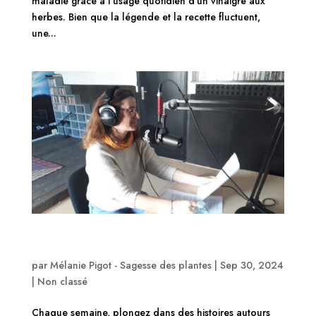
maladie grâce à l’usage quotidien d’un vinaigre aux
herbes. Bien que la légende et la recette fluctuent,
une...
Emission Secrets des plantes avec RADIO Clapas
93.5 FM Montpellier
par
Mélanie Pigot - Sagesse des plantes
|
Sep 30, 2024
|
Non classé
Chaque semaine, plongez dans des histoires autours